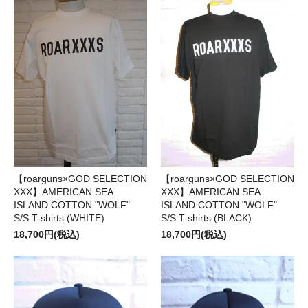
【roarguns×GOD SELECTION
【roarguns×GOD SELECTION
XXX】AMERICAN SEA
XXX】AMERICAN SEA
ISLAND COTTON "WOLF"
ISLAND COTTON "WOLF"
S/S T-shirts (WHITE)
S/S T-shirts (BLACK)
18,700円(税込)
18,700円(税込)