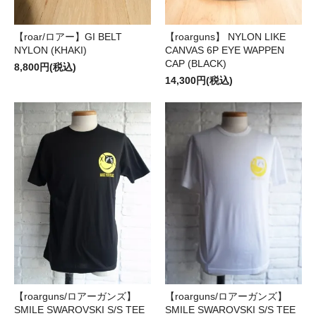
【roar/ロアー】GI BELT
【roarguns】 NYLON LIKE
NYLON (KHAKI)
CANVAS 6P EYE WAPPEN
CAP (BLACK)
8,800円(税込)
14,300円(税込)
【roarguns/ロアーガンズ】
【roarguns/ロアーガンズ】
SMILE SWAROVSKI S/S TEE
SMILE SWAROVSKI S/S TEE