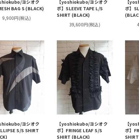
shiokubo/ヨシオク
【yoshiokubo/ヨシオク
【yos
SH BAG S (BLACK)
ボ】SLEEVE TAPE L/S
ボ】SLA
SHIRT (BLACK)
(BLAC
9,900円(税込)
39,600円(税込)
shiokubo/ヨシオク
【yoshiokubo/ヨシオク
【yos
LIPSE S/S SHIRT
ボ】FRINGE LEAF S/S
ボ】FRI
CK)
SHIRT (BLACK)
SHIRT