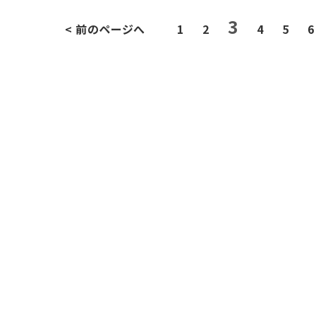
3
< 前のページへ
1
2
4
5
6