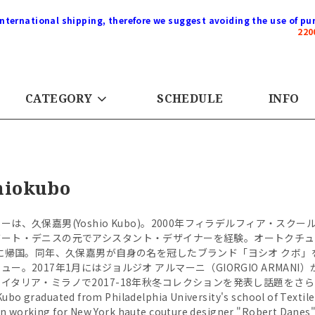
international shipping, therefore we suggest avoiding the use of pur
22
CATEGORY
SCHEDULE
INFO
hiokubo
ーは、久保嘉男(Yoshio Kubo)。2000年フィラデルフィア・
バート・デニスの元でアシスタント・デザイナーを経験。オートクチュ
年に帰国。同年、久保嘉男が自身の名を冠したブランド「ヨシオ クボ」
ュー。2017年1月にはジョルジオ アルマーニ（GIORGIO ARM
イタリア・ミラノで2017-18年秋冬コレクションを発表し話題をさ
Kubo graduated from Philadelphia University's school of Textile
n working for New York haute couture designer "Robert Danes" a