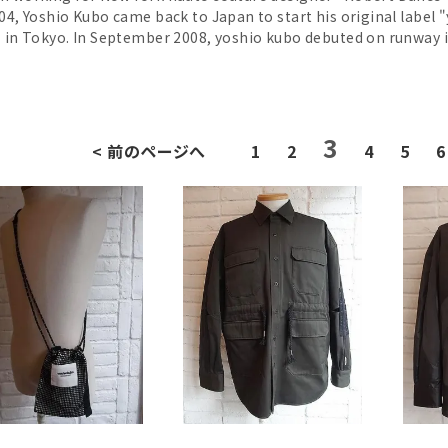
004, Yoshio Kubo came back to Japan to start his original label 
" in Tokyo. In September 2008, yoshio kubo debuted on runway i
3
< 前のページへ
1
2
4
5
6