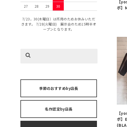
【yo
27
28
29
30
ボ】ME
7/23，30(木曜日）は所用のためお休みいただ
きます。 7/28(火曜日) 展示会のため15時半オ
ープンとなります。
季節のおすすめby店長
名作認定by店長
【yo
ボ】EL
(BLA