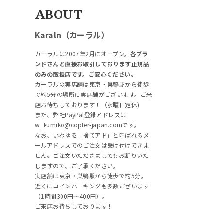
ABOUT
Karaln（カーラル）
カーラルは2007年2月にオープン。
各ブラ
ンドさんと直接お取引しております正規品
のみの取扱店です。ご安心ください。
カーラルの実店舗は東京・巣鴨駅から徒歩
で約5分の場所に実店舗がございます。ご来
店お待ちしております！（水曜日定休)
また、弊社PayPal登録アドレスは
w_kumiko@copter-japan.comです。
なお、いわゆる「捨てアド」と呼ばれるメ
ールアドレスでのご注文は受け付けできま
せん。ご注文いただきましてもお断りいた
しますので、ご了承ください。
実店舗は東京・巣鴨駅から徒歩で約5分。
近くにコインパーキングも多数ございます
（1時間300円～400円）。
ご来店お待ちしております！