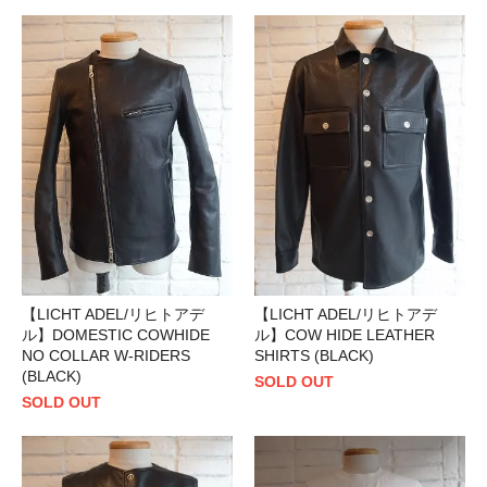
【LICHT ADEL/リヒトアデ
【LICHT ADEL/リヒトアデ
ル】DOMESTIC COWHIDE
ル】COW HIDE LEATHER
NO COLLAR W-RIDERS
SHIRTS (BLACK)
(BLACK)
SOLD OUT
SOLD OUT