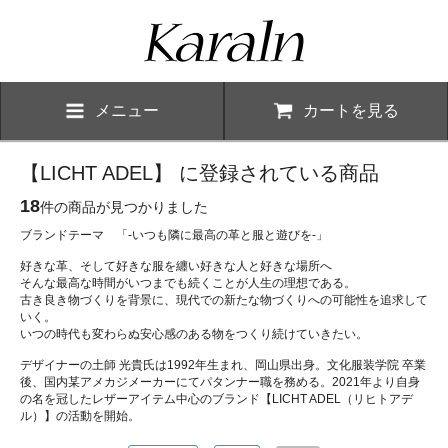
メニュー
カートを見る
【LICHT ADEL】 に登録されている商品
18
件の商品が見つかりました
ブランドテーマ 「-いつも隣に最高の革と服と遊びを-」
好きな革、そして好きな服を纏い好きな人と好きな場所へ
そんな最高な時間がいつまでも続くことが人生の理想である。
古き良き物づくりを背景に、現代での新たな物づくりへの可能性を追求して
いく。
いつの時代も変わらぬ安心感のある物をつくり続けていきたい。
デザイナーの土師 光貴氏は1992年生まれ、岡山県出身。文化服装学院 卒業
後、国内某アメカジメーカーにてパタンナー職を務める。2021年より自身
の名を冠したレザーアイテム中心のブランド【LICHT ADEL（リヒトアデ
ル）】の活動を開始。