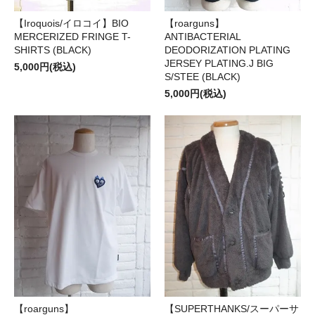
【Iroquois/イロコイ】BIO
【roarguns】
MERCERIZED FRINGE T-
ANTIBACTERIAL
SHIRTS (BLACK)
DEODORIZATION PLATING
JERSEY PLATING.J BIG
5,000円(税込)
S/STEE (BLACK)
5,000円(税込)
【roarguns】
【SUPERTHANKS/スーパーサ