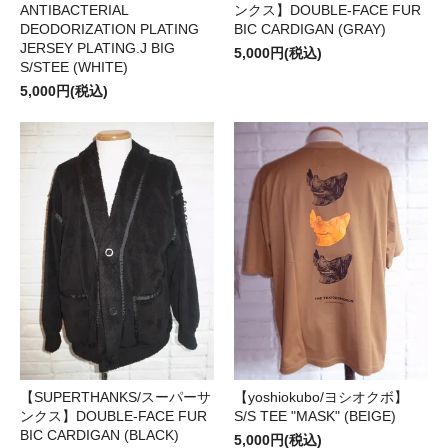
ANTIBACTERIAL
ンクス】DOUBLE-FACE FUR
DEODORIZATION PLATING
BIC CARDIGAN (GRAY)
JERSEY PLATING.J BIG
5,000円(税込)
S/STEE (WHITE)
5,000円(税込)
【SUPERTHANKS/スーパーサ
【yoshiokubo/ヨシオクボ】
ンクス】DOUBLE-FACE FUR
S/S TEE "MASK" (BEIGE)
BIC CARDIGAN (BLACK)
5,000円(税込)