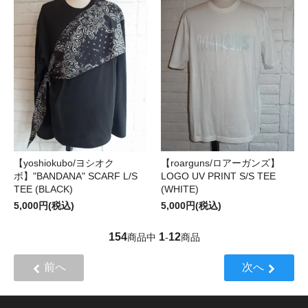
【yoshiokubo/ヨシオク
【roarguns/ロアーガンズ】
ボ】"BANDANA" SCARF L/S
LOGO UV PRINT S/S TEE
TEE (BLACK)
(WHITE)
5,000円(税込)
5,000円(税込)
154
1
12
商品中
-
商品
前へ
次へ