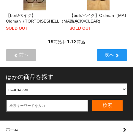
【beik/ベイク】
【beik/ベイク】Oldman（MAT
Oldman（TORTOISESHELL（MAT）)
BLACK×CLEAR)
SOLD OUT
SOLD OUT
19
1
12
商品中
-
商品
前へ
次へ
ほかの商品を探す
検索
ホーム