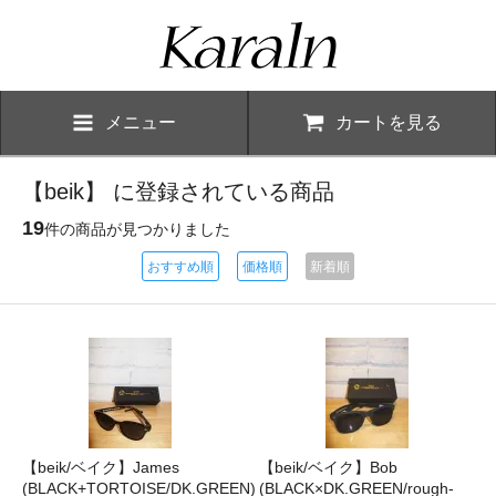
メニュー
カートを見る
【beik】 に登録されている商品
19
件の商品が見つかりました
おすすめ順
価格順
新着順
【beik/ベイク】James
【beik/ベイク】Bob
(BLACK+TORTOISE/DK.GREEN)
(BLACK×DK.GREEN/rough-