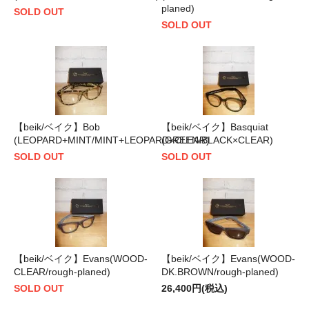
planed)
SOLD OUT
SOLD OUT
【beik/ベイク】Bob
【beik/ベイク】Basquiat
(LEOPARD+MINT/MINT+LEOPARD×CLEAR)
(GREEN/BLACK×CLEAR)
SOLD OUT
SOLD OUT
【beik/ベイク】Evans(WOOD-
【beik/ベイク】Evans(WOOD-
CLEAR/rough-planed)
DK.BROWN/rough-planed)
SOLD OUT
26,400円(税込)