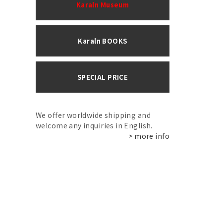
Karaln Museum
Karaln BOOKS
SPECIAL PRICE
We offer worldwide shipping and
welcome any inquiries in English.
> more info