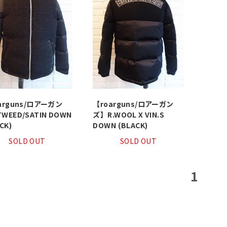
arguns/ロアーガン
【roarguns/ロアーガン
WEED/SATIN DOWN
ズ】R.WOOL X VIN.S
CK)
DOWN (BLACK)
SOLD OUT
SOLD OUT
1