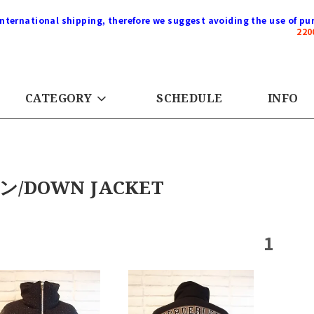
international shipping, therefore we suggest avoiding the use of pur
22
CATEGORY
SCHEDULE
INFO
ン/DOWN JACKET
1