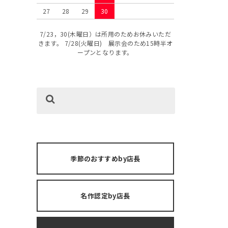
27
28
29
30
7/23，30(木曜日）は所用のためお休みいただ
きます。 7/28(火曜日) 展示会のため15時半オ
ープンとなります。
季節のおすすめby店長
名作認定by店長