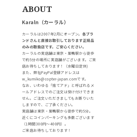
ABOUT
Karaln（カーラル）
カーラルは2007年2月にオープン。
各ブラ
ンドさんと直接お取引しております正規品
のみの取扱店です。ご安心ください。
カーラルの実店舗は東京・巣鴨駅から徒歩
で約5分の場所に実店舗がございます。ご来
店お待ちしております！（水曜日定休)
また、弊社PayPal登録アドレスは
w_kumiko@copter-japan.comです。
なお、いわゆる「捨てアド」と呼ばれるメ
ールアドレスでのご注文は受け付けできま
せん。ご注文いただきましてもお断りいた
しますので、ご了承ください。
実店舗は東京・巣鴨駅から徒歩で約5分。
近くにコインパーキングも多数ございます
（1時間300円～400円）。
ご来店お待ちしております！