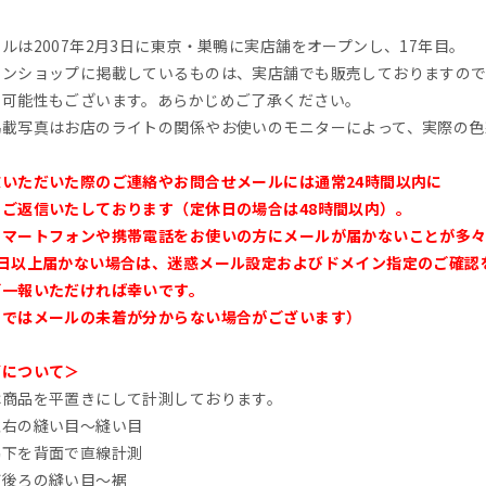
ルは2007年2月3日に東京・巣鴨に実店舗をオープンし、17年目。
インショップに掲載しているものは、実店舗でも販売しておりますので
の可能性もございます。あらかじめご了承ください。
掲載写真はお店のライトの関係やお使いのモニターによって、実際の色
文いただいた際のご連絡やお問合せメールには通常24時間以内に
・ご返信いたしております（定休日の場合は48時間以内）。
スマートフォンや携帯電話をお使いの方にメールが届かないことが多々
2日以上届かない場合は、迷惑メール設定およびドメイン指定のご確認
ご一報いただければ幸いです。
らではメールの未着が分からない場合がございます）
ズについて＞
は商品を平置きにして計測しております。
左右の縫い目～縫い目
脇下を背面で直線計測
首後ろの縫い目～裾