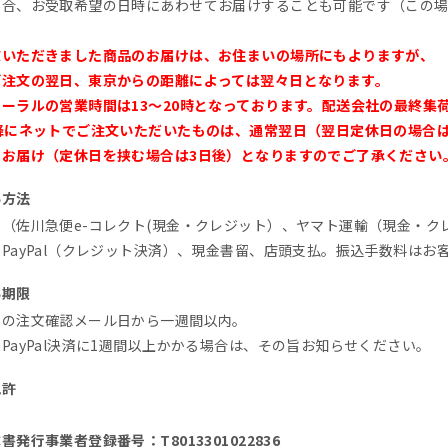
場合、お受取希望の日時にあわせてお届けすることも可能です（この場
文いただきました商品のお届けは、お住まいの場所にもよりますが、
ご注文の翌日、東京からの距離によっては翌々日となります。
ーラルの営業時間は13～20時となっております。配送会社の最終集
以降にネットでご注文いただいたものは、通常翌日（翌日定休日の場合
のお届け（定休日を挟む場合は3日後）となりますのでご了承ください
い方法
（佐川急便e-コレクト(現金・クレジット）、ヤマト運輸（現金・クレジ
PayPal（クレジット決済）、現金書留、店頭支払。振込手数料は
い期限
らの注文確認メール日から一週間以内。
PayPal決済に1週間以上かかる場合は、その旨お知らせください。
免許
書発行事業者登録番号：T8013301022836