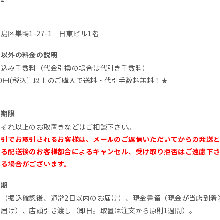
島区巣鴨1-27-1 日東ビル1階
金以外の料金の説明
振込み手数料（代金引換の場合は代引き手数料）
000円(税込）以上のご購入で送料・代引手数料無料！★
効期限
。それ以上のお取置きなどはご相談下さい。
代引でお取引されるお客様は、メールのご返信いただいてからの発送と
よる配送後のお客様都合によるキャンセル、受け取り拒否はご遠慮下
する場合がございます。
時期
込（振込確認後、通常2日以内のお届け）、現金書留（現金が当店到着
お届け）、店頭引き渡し（即日。取置は注文から原則1週間）。