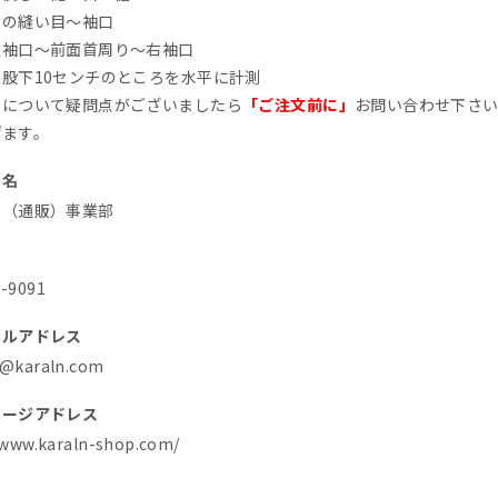
肩の縫い目～袖口
左袖口～前面首周り～右袖口
股下10センチのところを水平に計測
ズについて疑問点がございましたら
「ご注文前に」
お問い合わせ下さ
げます。
ス名
売（通販）事業部
号
1-9091
ールアドレス
t@karaln.com
ページアドレス
/www.karaln-shop.com/