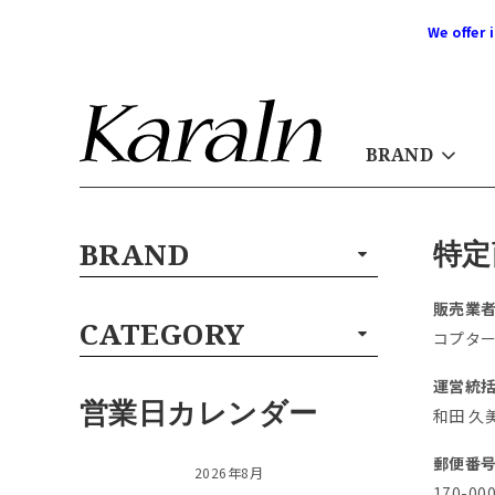
We offer 
BRAND
特定
BRAND
販売業
CATEGORY
コプタ
運営統
営業日カレンダー
和田 久
郵便番
2026年8月
170-00