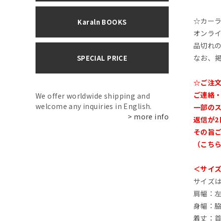
☆カーラ
Karaln BOOKS
オンラ
品切れ
なお、
SPECIAL PRICE
☆ご注
ご連絡
We offer worldwide shipping and
welcome any inquiries in English.
一部の
> more info
返信が
その旨
（こち
＜サイ
サイズ
肩幅：
身幅：
着丈：