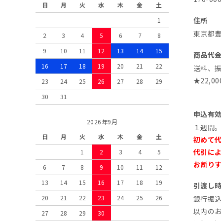
日
月
火
水
木
金
土
住所
1
東京都豊
2
3
4
5
6
7
8
9
10
11
12
13
14
15
商品代
16
17
18
19
20
21
22
送料、
★22,
23
24
25
26
27
28
29
30
31
申込有
2026年9月
１週間
日
月
火
水
木
金
土
初めて
代引に
1
2
3
4
5
お断り
6
7
8
9
10
11
12
13
14
15
16
17
18
19
引渡し
20
21
22
23
24
25
26
銀行振
以内の
27
28
29
30