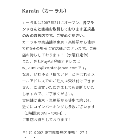
Karaln（カーラル）
カーラルは2007年2月にオープン。
各ブラ
ンドさんと直接お取引しております正規品
のみの取扱店です。ご安心ください。
カーラルの実店舗は東京・巣鴨駅から徒歩
で約5分の場所に実店舗がございます。ご来
店お待ちしております！（水曜日定休)
また、弊社PayPal登録アドレスは
w_kumiko@copter-japan.comです。
なお、いわゆる「捨てアド」と呼ばれるメ
ールアドレスでのご注文は受け付けできま
せん。ご注文いただきましてもお断りいた
しますので、ご了承ください。
実店舗は東京・巣鴨駅から徒歩で約5分。
近くにコインパーキングも多数ございます
（1時間300円～400円）。
ご来店お待ちしております！
〒170-0002 東京都豊島区巣鴨 1-27-1