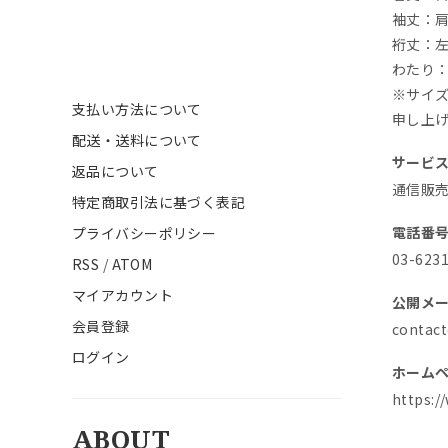
袖丈：
裄丈：
わたり：
※サイ
支払い方法について
申し上
配送・送料について
サービ
返品について
通信販
特定商取引法に基づく表記
電話番
プライバシーポリシー
03-623
RSS
/
ATOM
マイアカウント
公開メ
会員登録
contac
ログイン
ホーム
https:/
ABOUT