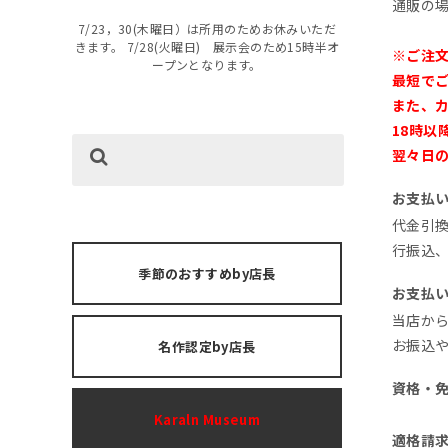
通販の
7/23，30(木曜日）は所用のためお休みいただ
きます。 7/28(火曜日) 展示会のため15時半オ
※ご注
ープンとなります。
最短で
また、カ
18時
翌々日
お支払
代金引換
行振込、
季節のおすすめby店長
お支払
当店か
お振込や
名作認定by店長
資格・
Karaln Museum
適格請求