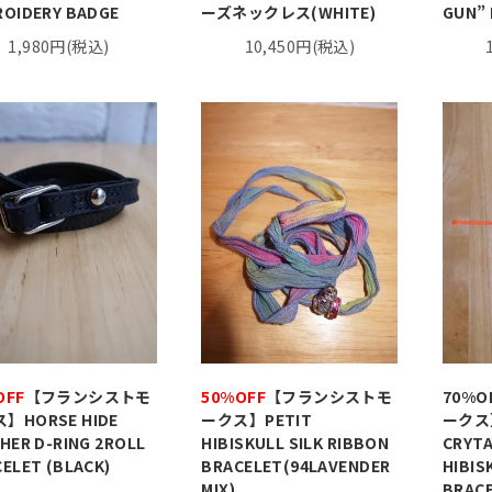
ROIDERY BADGE
ーズネックレス(WHITE)
GUN” 
1,980円(税込)
10,450円(税込)
OFF
【フランシストモ
50%OFF
【フランシストモ
70%
】HORSE HIDE
ークス】PETIT
ークス】
HER D-RING 2ROLL
HIBISKULL SILK RIBBON
CRYTA
ELET (BLACK)
BRACELET(94LAVENDER
HIBIS
MIX)
BRACE