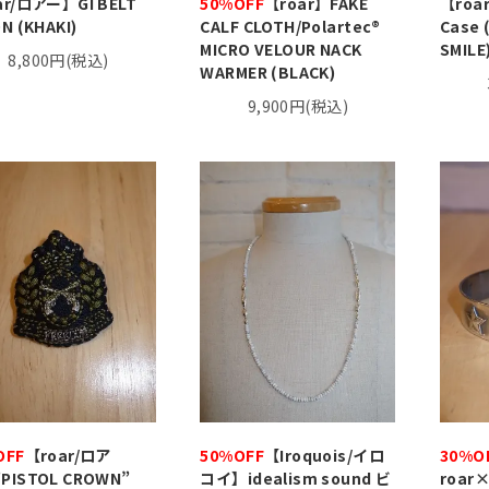
ar/ロアー】GI BELT
50%OFF
【roar】FAKE
【roa
N (KHAKI)
CALF CLOTH/Polartec®
Case 
MICRO VELOUR NACK
SMILE
8,800円(税込)
WARMER (BLACK)
9,900円(税込)
OFF
【roar/ロア
50%OFF
【Iroquois/イロ
30%O
PISTOL CROWN”
コイ】idealism sound ビ
roar