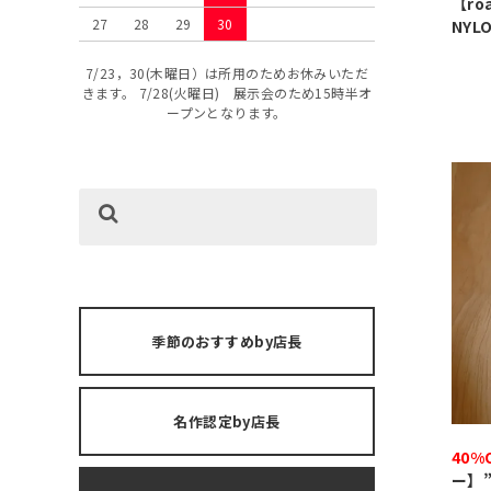
【ro
27
28
29
30
NYLO
7/23，30(木曜日）は所用のためお休みいただ
きます。 7/28(火曜日) 展示会のため15時半オ
ープンとなります。
季節のおすすめby店長
名作認定by店長
40%
ー】”