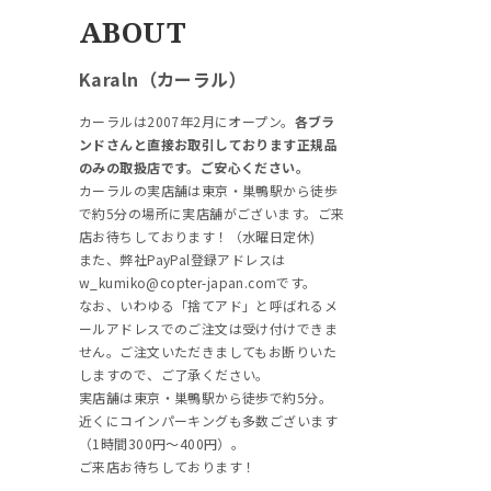
ABOUT
Karaln（カーラル）
カーラルは2007年2月にオープン。
各ブラ
ンドさんと直接お取引しております正規品
のみの取扱店です。ご安心ください。
カーラルの実店舗は東京・巣鴨駅から徒歩
で約5分の場所に実店舗がございます。ご来
店お待ちしております！（水曜日定休)
また、弊社PayPal登録アドレスは
w_kumiko@copter-japan.comです。
なお、いわゆる「捨てアド」と呼ばれるメ
ールアドレスでのご注文は受け付けできま
せん。ご注文いただきましてもお断りいた
しますので、ご了承ください。
実店舗は東京・巣鴨駅から徒歩で約5分。
近くにコインパーキングも多数ございます
（1時間300円～400円）。
ご来店お待ちしております！