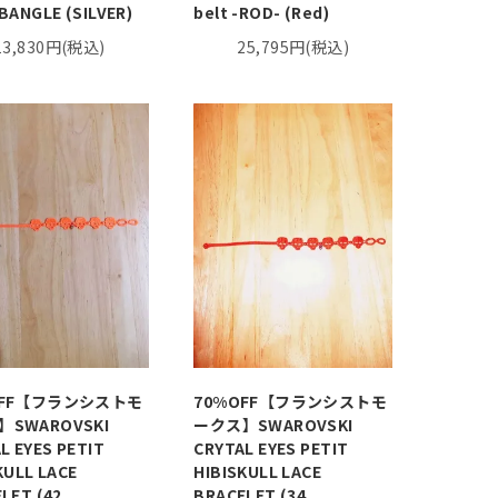
BANGLE (SILVER)
belt -ROD- (Red)
13,830円(税込)
25,795円(税込)
OFF【フランシストモ
70%OFF【フランシストモ
SWAROVSKI
ークス】SWAROVSKI
L EYES PETIT
CRYTAL EYES PETIT
KULL LACE
HIBISKULL LACE
LET (42
BRACELET (34