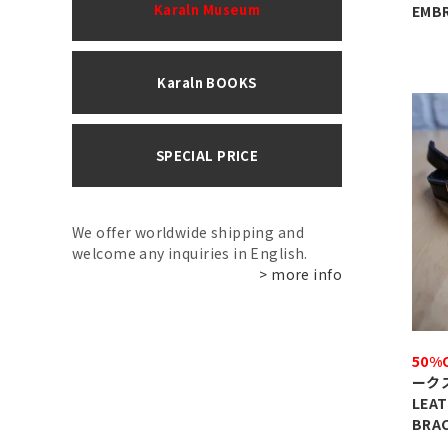
Karaln Museum
EMB
Karaln BOOKS
SPECIAL PRICE
We offer worldwide shipping and
welcome any inquiries in English.
> more info
50%
ークス
LEAT
BRAC