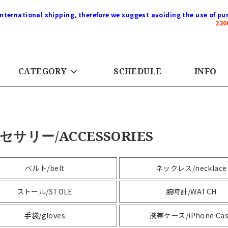
international shipping, therefore we suggest avoiding the use of pur
22
CATEGORY
SCHEDULE
INFO
セサリー/ACCESSORIES
ベルト/belt
ネックレス/necklace
ストール/STOLE
腕時計/WATCH
手袋/gloves
携帯ケース/iPhone Ca