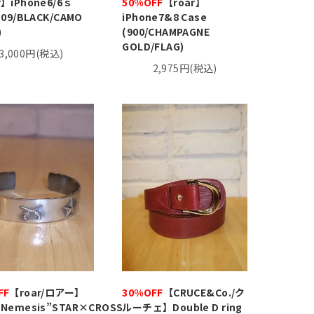
r】iPhone6/6ｓ
50%OFF
【roar】
(09/BLACK/CAMO
iPhone7&8 Case
)
(900/CHAMPAGNE
GOLD/FLAG)
3,000円(税込)
2,975円(税込)
FF
【roar/ロアー】
30%OFF
【CRUCE&Co./ク
×Nemesis”STAR×CROSS
ルーチェ】Double D ring