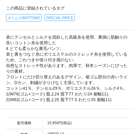
この商品に登録されているタグ
ボトムス/BOTTOMS
SPECIAL PRICE
表にテンセルとシルクを混紡した高級糸を使用、裏側に肌触りの
良いコットン糸を使用した
4 とても柔らかな裏毛パンツ。
表と裏をつなぐ糸にポリエステルのストレッチ糸を使用している
ため、ごわつきや張り付き感のない、
自然なストレッチ性があります。肉厚で、秋冬シーズンにぴった
りの素材。
フロントにだけ切り替えのあるデザイン。裾ゴム部分の赤いライ
ン、Dカン、刺繍がさりげなく主張しています。
コットン41％、テンセル29％、ポリエステル26％、シルク4％。
1(W76(ゴム+コード) 股上24 股下77 わたり24 裾幅11),
2(W82(ゴム+コード) 股上25 股下77.5 わたり25 裾幅11)
販売価格
15,950円(税込)
18FGP-14