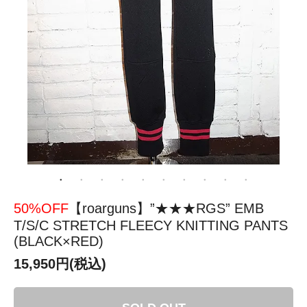
50%OFF
【roarguns】”★★★RGS” EMB
T/S/C STRETCH FLEECY KNITTING PANTS
(BLACK×RED)
15,950円(税込)