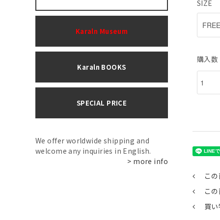
SIZE
Karaln Museum
購入数
Karaln BOOKS
SPECIAL PRICE
We offer worldwide shipping and
welcome any inquiries in English.
> more info
この
この
買い