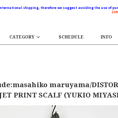
international shipping, therefore we suggest avoiding the use of pur
22
CATEGORY
SCHEDULE
INFO
de:masahiko maruyama/DISTO
JET PRINT SCALF (YUKIO MIYAS