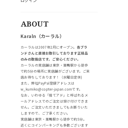
ログイン
ABOUT
Karaln（カーラル）
カーラルは2007年2月にオープン。
各ブラ
ンドさんと直接お取引しております正規品
のみの取扱店です。ご安心ください。
カーラルの実店舗は東京・巣鴨駅から徒歩
で約5分の場所に実店舗がございます。ご来
店お待ちしております！（水曜日定休)
また、弊社PayPal登録アドレスは
w_kumiko@copter-japan.comです。
なお、いわゆる「捨てアド」と呼ばれるメ
ールアドレスでのご注文は受け付けできま
せん。ご注文いただきましてもお断りいた
しますので、ご了承ください。
実店舗は東京・巣鴨駅から徒歩で約5分。
近くにコインパーキングも多数ございます