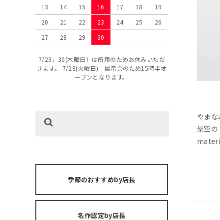
13
14
15
16
17
18
19
20
21
22
23
24
25
26
27
28
29
30
7/23，30(木曜日）は所用のためお休みいただ
きます。 7/28(火曜日) 展示会のため15時半オ
ープンとなります。
やまな
架空の
materi
季節のおすすめby店長
名作認定by店長