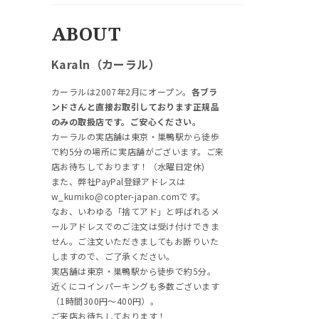
ABOUT
Karaln（カーラル）
カーラルは2007年2月にオープン。
各ブラ
ンドさんと直接お取引しております正規品
のみの取扱店です。ご安心ください。
カーラルの実店舗は東京・巣鴨駅から徒歩
で約5分の場所に実店舗がございます。ご来
店お待ちしております！（水曜日定休)
また、弊社PayPal登録アドレスは
w_kumiko@copter-japan.comです。
なお、いわゆる「捨てアド」と呼ばれるメ
ールアドレスでのご注文は受け付けできま
せん。ご注文いただきましてもお断りいた
しますので、ご了承ください。
実店舗は東京・巣鴨駅から徒歩で約5分。
近くにコインパーキングも多数ございます
（1時間300円～400円）。
ご来店お待ちしております！