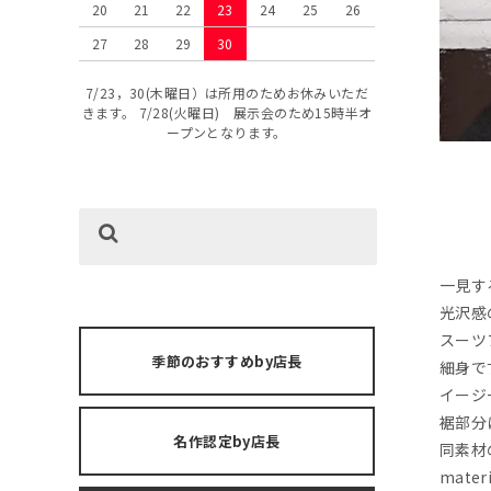
20
21
22
23
24
25
26
27
28
29
30
7/23，30(木曜日）は所用のためお休みいただ
きます。 7/28(火曜日) 展示会のため15時半オ
ープンとなります。
一見す
光沢感
スーツ
季節のおすすめby店長
細身で
イージ
裾部分
名作認定by店長
同素材
materi