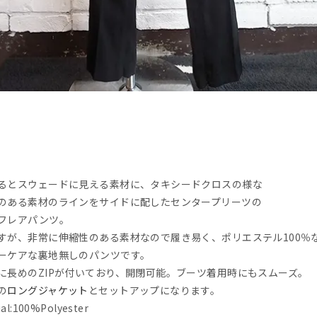
るとスウェードに見える素材に、タキシードクロスの様な
のある素材のラインをサイドに配したセンタープリーツの
フレアパンツ。
すが、非常に伸縮性のある素材なので履き易く、ポリエステル100％
ーケアな裏地無しのパンツです。
に長めのZIPが付いており、開閉可能。ブーツ着用時にもスムーズ。
の
ロングジャケット
とセットアップになります。
al:100%Polyester