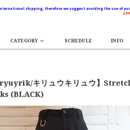
international shipping, therefore we suggest avoiding the use of pur
22
CATEGORY
SCHEDULE
INFO
ryuyrik/キリュウキリュウ】Stretch Su
cks (BLACK)