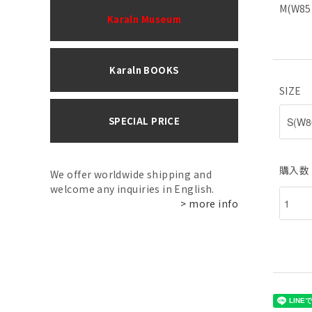
M(W8
Karaln Museum
Karaln BOOKS
SIZE
SPECIAL PRICE
購入数
We offer worldwide shipping and
welcome any inquiries in English.
> more info