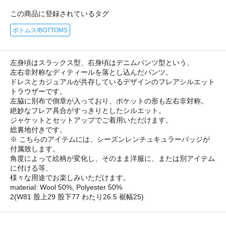
この商品に登録されているタグ
ボトムス/BOTTOMS
左身頃はスラックス型、右身頃はデニムパンツ型という、
左右非対称なディティールを落とし込んだパンツ。
ドレスとカジュアルが共存しているデザインのフレアシルエット
トラウザーです。
左脇に別布で側章が入っており、ポケットの形も左右非対称。
絶妙なフレア具合がすっきりとしたシルエット。
ジャケットとセットアップでご着用いただけます。
総裏地付きです。
※ こちらのアイテムには、シーズンレンチュキュラーバッジが
付属致します。
角度によって絵柄が変化し、そのまま洋服に、または別アイテム
に付ける等、
様々な用途でお楽しみいただけます。
material: Wool 50%, Polyester 50%
2(W81 股上29 股下77 わたり26.5 裾幅25)