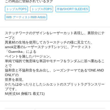
この商品に登録されているタグ
トップス/TOPS
トップス/TOPS
半袖/SHORT SLEEVES
With アーティスト/With Artists
ステッチワークのデザインをレーザーカット表現し、裏部分にテ
ープと
異素材の生地を使用してカラーステッチの様に見立てた、
amok定番のレーザーステッチTシャツに、アーティスト
「Guernika」による
ペイントを施したバージョン。
単純で端的で無意味な単語やモチーフをランダムに並べ重ねるこ
とで
協和音と不協和音を生み出し、シーズンテーマである“ONE AND
ONLY”の
世界を表現。
かたちはゆったりとしたシルエットのスプリットラグランスリー
ブです。
M(裄丈64 身幅71 着丈71)