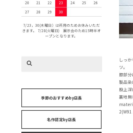
20
21
22
23
24
25
26
27
28
29
30
7/23，30(木曜日）は所用のためお休みいただ
きます。 7/28(火曜日) 展示会のため15時半オ
ープンとなります。
しっか
ツ。
膝部分
製品染
股上深
裏地無
季節のおすすめby店長
mater
2(W91
名作認定by店長