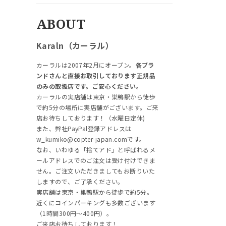
ABOUT
Karaln（カーラル）
カーラルは2007年2月にオープン。
各ブラ
ンドさんと直接お取引しております正規品
のみの取扱店です。ご安心ください。
カーラルの実店舗は東京・巣鴨駅から徒歩
で約5分の場所に実店舗がございます。ご来
店お待ちしております！（水曜日定休)
また、弊社PayPal登録アドレスは
w_kumiko@copter-japan.comです。
なお、いわゆる「捨てアド」と呼ばれるメ
ールアドレスでのご注文は受け付けできま
せん。ご注文いただきましてもお断りいた
しますので、ご了承ください。
実店舗は東京・巣鴨駅から徒歩で約5分。
近くにコインパーキングも多数ございます
（1時間300円～400円）。
ご来店お待ちしております！