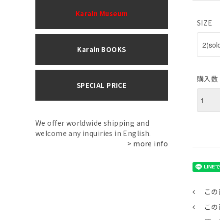
Karaln Museum
SIZE
Karaln BOOKS
購入数
SPECIAL PRICE
We offer worldwide shipping and
welcome any inquiries in English.
> more info
この
この