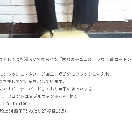
りとしつつも滑らかで柔らかな手触りのデニムのような 二重コット
にクラッシュ・ダメージ加工、裾部分にクラッシュを入れ、
めを施して雰囲気を出しています。
めですが、テーパードしており若干のゆったりさ。
し、フロントはダブルボタン＋ZIP仕様です。
ial:Cotton100%
 股上34 股下75 わたり27 裾幅18.5)