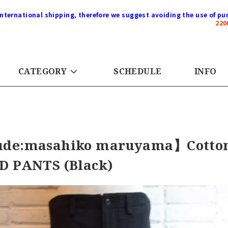
international shipping, therefore we suggest avoiding the use of pur
22
CATEGORY
SCHEDULE
INFO
de:masahiko maruyama】Cotton
D PANTS (Black)