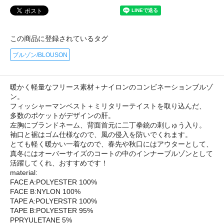
この商品に登録されているタグ
ブルゾン/BLOUSON
暖かく軽量なフリース素材＋ナイロンのコンビネーションブルゾ
ン。
フィッシャーマンベスト＋ミリタリーテイストを取り込んだ、
多数のポケットがデザインの肝。
左胸にブランドネーム、背面首元に二丁拳銃の刺しゅう入り。
袖口と裾はゴム仕様なので、風の侵入を防いでくれます。
とても軽く暖かい一着なので、春先や秋口にはアウターとして、
真冬にはオーバーサイズのコートの中のインナーブルゾンとして
活躍してくれ、おすすめです！
material:
FACE A:POLYESTER 100%
FACE B:NYLON 100%
TAPE A:POLYERSTR 100%
TAPE B:POLYESTER 95%
PPRYULETANE 5%