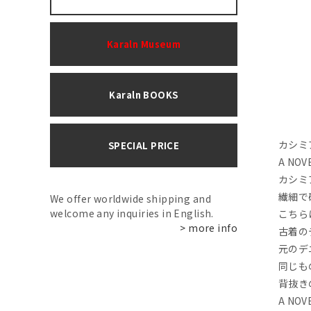
Karaln Museum
Karaln BOOKS
カシミ
SPECIAL PRICE
A NO
カシミ
繊細で
We offer worldwide shipping and
welcome any inquiries in English.
こちら
> more info
古着の
元のデ
同じも
背抜き
A NO