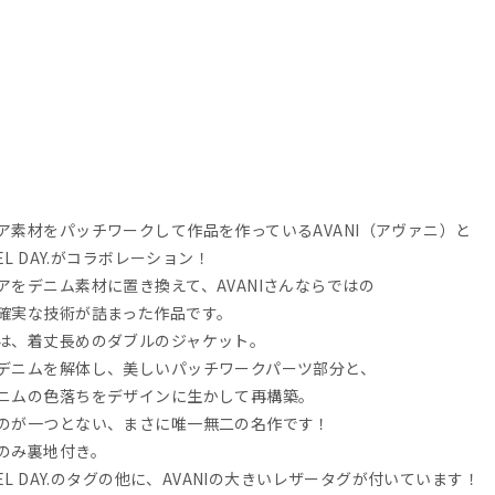
ア素材をパッチワークして作品を作っているAVANI（アヴァニ）と
VEL DAY.がコラボレーション！
アをデニム素材に置き換えて、AVANIさんならではの
確実な技術が詰まった作品です。
は、着丈長めのダブルのジャケット。
デニムを解体し、美しいパッチワークパーツ部分と、
ニムの色落ちをデザインに生かして再構築。
のが一つとない、まさに唯一無二の名作です！
のみ裏地付き。
VEL DAY.のタグの他に、AVANIの大きいレザータグが付いています！