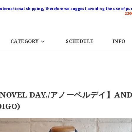
international shipping, therefore we suggest avoiding the use of pur
22
CATEGORY
SCHEDULE
INFO
NOVEL DAY./アノーベルデイ】AND ×
DIGO)