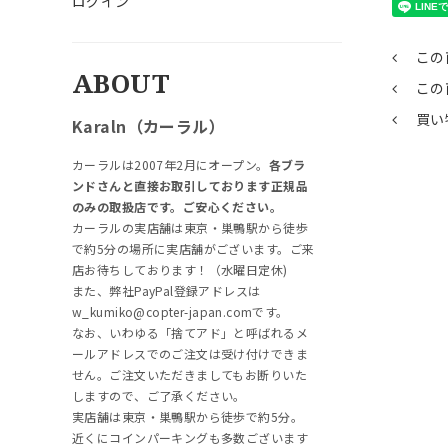
ログイン
この
ABOUT
この
買い
Karaln（カーラル）
カーラルは2007年2月にオープン。
各ブラ
ンドさんと直接お取引しております正規品
のみの取扱店です。ご安心ください。
カーラルの実店舗は東京・巣鴨駅から徒歩
で約5分の場所に実店舗がございます。ご来
店お待ちしております！（水曜日定休)
また、弊社PayPal登録アドレスは
w_kumiko@copter-japan.comです。
なお、いわゆる「捨てアド」と呼ばれるメ
ールアドレスでのご注文は受け付けできま
せん。ご注文いただきましてもお断りいた
しますので、ご了承ください。
実店舗は東京・巣鴨駅から徒歩で約5分。
近くにコインパーキングも多数ございます