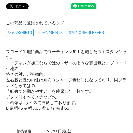
この商品に登録されているタグ
シャツ/SHIRTS
シャツ/SHIRTS
長袖/LONG SLEEVES
ブロード生地に商品でコーティング加工を施したウエスタンシャ
ツ。
コーティング加工ならではのレザーのような雰囲気と、ブロード
生地の
軽さの対比が特徴的。
左右脇と腕の内側は別布（ジャージ素材）になっており、同ブラ
ンドならではの
「細身での動きやすい」を確保した一枚です。
ボタンはすべてスナップ式。
※画像はLサイズで撮影しております。
L(肩幅45 身幅50.5 着丈77 袖丈65)
販売価格
57,200円(税込)