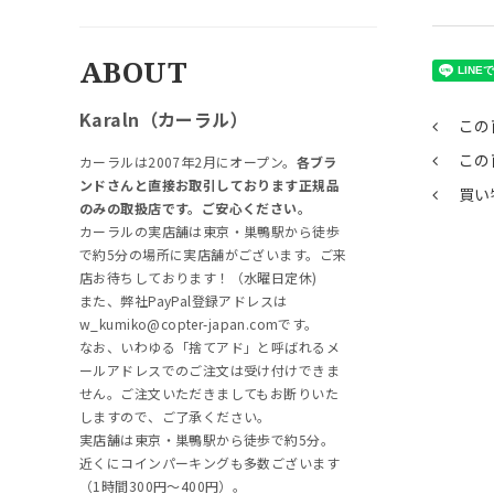
ABOUT
Karaln（カーラル）
この
この
カーラルは2007年2月にオープン。
各ブラ
ンドさんと直接お取引しております正規品
買い
のみの取扱店です。ご安心ください。
カーラルの実店舗は東京・巣鴨駅から徒歩
で約5分の場所に実店舗がございます。ご来
店お待ちしております！（水曜日定休)
また、弊社PayPal登録アドレスは
w_kumiko@copter-japan.comです。
なお、いわゆる「捨てアド」と呼ばれるメ
ールアドレスでのご注文は受け付けできま
せん。ご注文いただきましてもお断りいた
しますので、ご了承ください。
実店舗は東京・巣鴨駅から徒歩で約5分。
近くにコインパーキングも多数ございます
（1時間300円～400円）。