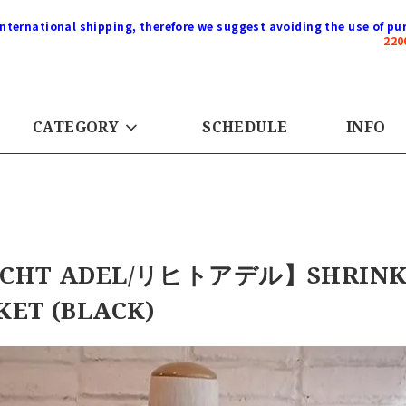
international shipping, therefore we suggest avoiding the use of pur
22
CATEGORY
SCHEDULE
INFO
CHT ADEL/リヒトアデル】SHRINKED
KET (BLACK)