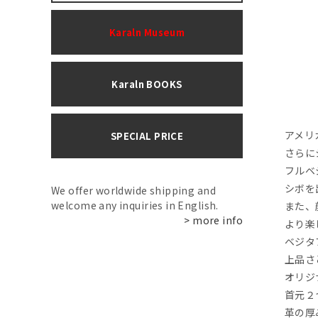
Karaln Museum
Karaln BOOKS
アメリ
SPECIAL PRICE
さらに
フルベ
シボを
We offer worldwide shipping and
welcome any inquiries in English.
また、
> more info
より楽
ベジタ
上品さ
オリジ
首元２
革の厚