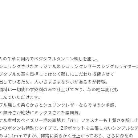
カの牛革に国内でベジタブルタンニン鞣しを施し、
シュリンクさせたオリジナルのシュリンクレザーのシングルライダー
ジタブルの革を型押しではなく鞣しにこだわり収縮させて
出しているため、大小さまざまなシボがあるのが特徴。
顔料は一切使わず染料のみで仕上げており、革の経年変化も
しんでいただけます。
ブル鞣しの柔らかさとシュリンクレザーならではのシボ感、
と無骨さが絶妙にミックスされた雰囲気。
ナル素材のペイズリー柄の裏地と「riri」ファスナーも上質さを醸し
つのボタンも特殊なタイプで、ZIPポケットも主張しないシンプルな
みは1.1ｍｍですが、非常に柔らかく仕上がっており、さらに深めの