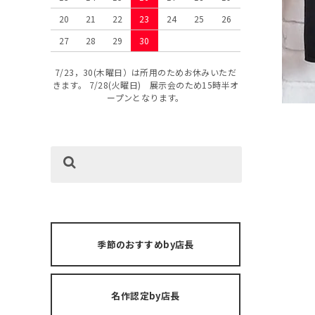
20
21
22
23
24
25
26
27
28
29
30
7/23，30(木曜日）は所用のためお休みいただ
きます。 7/28(火曜日) 展示会のため15時半オ
ープンとなります。
季節のおすすめby店長
名作認定by店長