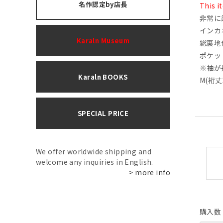
名作認定by店長
This i
非常に
インカ
Karaln Museum
総裏地
ポケッ
※袖が
Karaln BOOKS
M(裄丈
SPECIAL PRICE
We offer worldwide shipping and
welcome any inquiries in English.
> more info
購入数