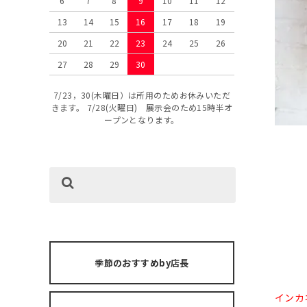
6
7
8
9
10
11
12
13
14
15
16
17
18
19
20
21
22
23
24
25
26
27
28
29
30
7/23，30(木曜日）は所用のためお休みいただ
きます。 7/28(火曜日) 展示会のため15時半オ
ープンとなります。
季節のおすすめby店長
インカ