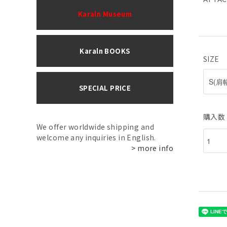
Karaln Museum
Karaln BOOKS
SIZE
SPECIAL PRICE
購入数
We offer worldwide shipping and
welcome any inquiries in English.
> more info