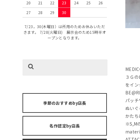
20
21
22
23
24
25
26
27
28
29
30
7/23，30(木曜日）は所用のためお休みいただ
きます。 7/28(火曜日) 展示会のため15時半オ
ープンとなります。
MED
３Ｇの
をイン
BE@
パッチ
季節のおすすめby店長
ぬいぐ
かたち
※S,
名作認定by店長
mater
ATTAC