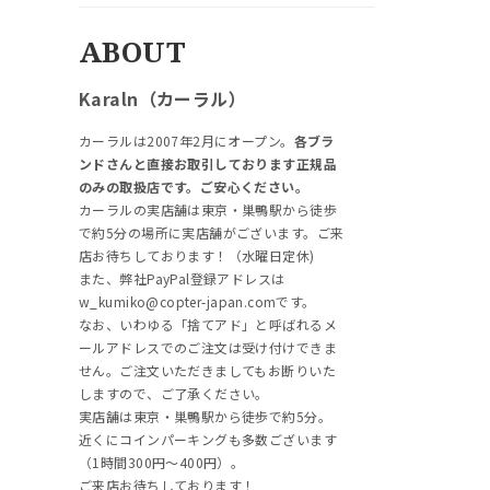
ABOUT
Karaln（カーラル）
カーラルは2007年2月にオープン。
各ブラ
ンドさんと直接お取引しております正規品
のみの取扱店です。ご安心ください。
カーラルの実店舗は東京・巣鴨駅から徒歩
で約5分の場所に実店舗がございます。ご来
店お待ちしております！（水曜日定休)
また、弊社PayPal登録アドレスは
w_kumiko@copter-japan.comです。
なお、いわゆる「捨てアド」と呼ばれるメ
ールアドレスでのご注文は受け付けできま
せん。ご注文いただきましてもお断りいた
しますので、ご了承ください。
実店舗は東京・巣鴨駅から徒歩で約5分。
近くにコインパーキングも多数ございます
（1時間300円～400円）。
ご来店お待ちしております！