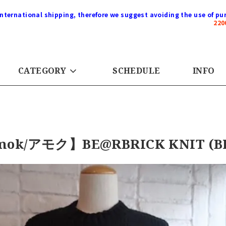
international shipping, therefore we suggest avoiding the use of pur
22
CATEGORY
SCHEDULE
INFO
ok/アモク】BE@RBRICK KNIT (B