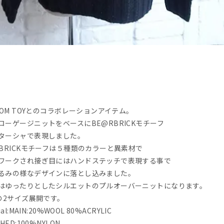
ICOM TOYとのコラボレーションアイテム。
ローゲージニットをベースにBE@RBRICKモチーフ
ターシャで表現しました。
RBRICKモチーフは５種類のカラーと異素材で
ワークされ接ぎ目にはハンドステッチで表現する事で
るみの様なデザインに落とし込みました。
はゆったりとしたシルエットのプルオーバーニットになります。
Mの2サイズ展開です。
ial:MAIN:20%WOOL 80%ACRYLIC
HED:100%NYLON