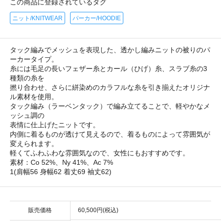
この商品に登録されているタグ
ニット/KNITWEAR
パーカー/HOODIE
タック編みでメッシュを表現した、透かし編みニットの被りのパ
ーカータイプ。
糸には毛足の長いフェザー糸とカール（ひげ）糸、スラブ糸の3
種類の糸を
撚り合わせ、さらに絣染めのカラフルな糸を引き揃えたオリジナ
ル素材を使用。
タック編み（ラーベンタック）で編み立てることで、軽やかなメ
ッシュ調の
表情に仕上げたニットです。
内側に着るものが透けて見えるので、着るものによって雰囲気が
変えられます。
軽くてふわふわな雰囲気なので、女性にもおすすめです。
素材：Co 52%、Ny 41%、Ac 7%
1(肩幅56 身幅62 着丈69 袖丈62)
販売価格
60,500円(税込)