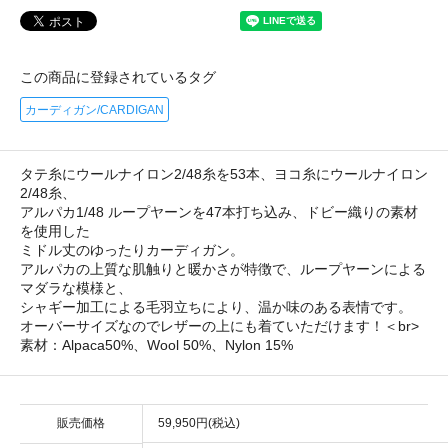
この商品に登録されているタグ
カーディガン/CARDIGAN
タテ糸にウールナイロン2/48糸を53本、ヨコ糸にウールナイロン
2/48糸、
アルパカ1/48 ループヤーンを47本打ち込み、ドビー織りの素材
を使用した
ミドル丈のゆったりカーディガン。
アルパカの上質な肌触りと暖かさが特徴で、ループヤーンによる
マダラな模様と、
シャギー加工による毛羽立ちにより、温か味のある表情です。
オーバーサイズなのでレザーの上にも着ていただけます！＜br>
素材：Alpaca50%、Wool 50%、Nylon 15%
販売価格
59,950円(税込)