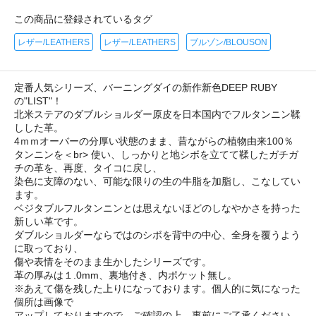
この商品に登録されているタグ
レザー/LEATHERS
レザー/LEATHERS
ブルゾン/BLOUSON
定番人気シリーズ、バーニングダイの新作新色DEEP RUBY
の"LIST"！
北米ステアのダブルショルダー原皮を日本国内でフルタンニン鞣
しした革。
4ｍｍオーバーの分厚い状態のまま、昔ながらの植物由来100％
タンニンを＜br> 使い、しっかりと地シボを立てて鞣したガチガ
チの革を、再度、タイコに戻し、
染色に支障のない、可能な限りの生の牛脂を加脂し、こなしてい
ます。
ベジタブルフルタンニンとは思えないほどのしなやかさを持った
新しい革です。
ダブルショルダーならではのシボを背中の中心、全身を覆うよう
に取っており、
傷や表情をそのまま生かしたシリーズです。
革の厚みは１.0mm、裏地付き、内ポケット無し。
※あえて傷を残した上りになっております。個人的に気になった
個所は画像で
アップしておりますので、ご確認の上、事前にご了承ください。