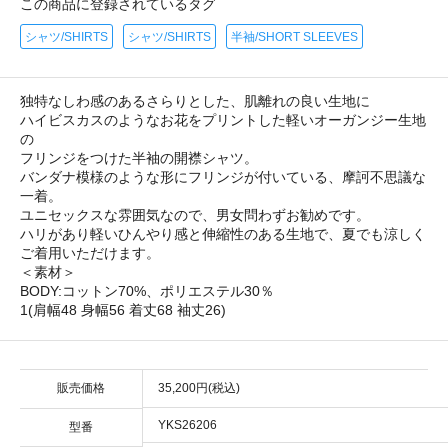
この商品に登録されているタグ
シャツ/SHIRTS
シャツ/SHIRTS
半袖/SHORT SLEEVES
独特なしわ感のあるさらりとした、肌離れの良い生地に
ハイビスカスのようなお花をプリントした軽いオーガンジー生地
の
フリンジをつけた半袖の開襟シャツ。
バンダナ模様のような形にフリンジが付いている、摩訶不思議な
一着。
ユニセックスな雰囲気なので、男女問わずお勧めです。
ハリがあり軽いひんやり感と伸縮性のある生地で、夏でも涼しく
ご着用いただけます。
＜素材＞
BODY:コットン70%、ポリエステル30％
1(肩幅48 身幅56 着丈68 袖丈26)
販売価格
35,200円(税込)
YKS26206
型番