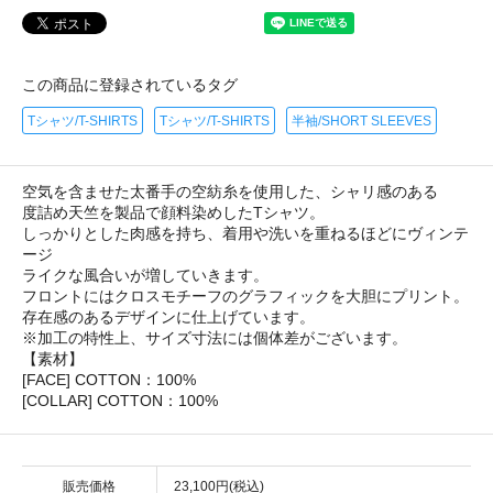
この商品に登録されているタグ
Tシャツ/T-SHIRTS
Tシャツ/T-SHIRTS
半袖/SHORT SLEEVES
空気を含ませた太番手の空紡糸を使用した、シャリ感のある
度詰め天竺を製品で顔料染めしたTシャツ。
しっかりとした肉感を持ち、着用や洗いを重ねるほどにヴィンテ
ージ
ライクな風合いが増していきます。
フロントにはクロスモチーフのグラフィックを大胆にプリント。
存在感のあるデザインに仕上げています。
※加工の特性上、サイズ寸法には個体差がございます。
【素材】
[FACE] COTTON：100%
[COLLAR] COTTON：100%
販売価格
23,100円(税込)