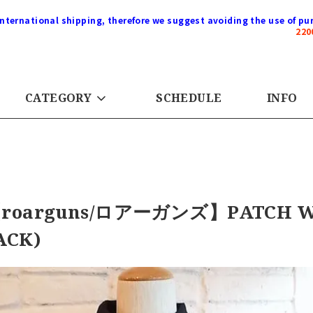
international shipping, therefore we suggest avoiding the use of pur
22
CATEGORY
SCHEDULE
INFO
roarguns/ロアーガンズ】PATCH W
ACK)