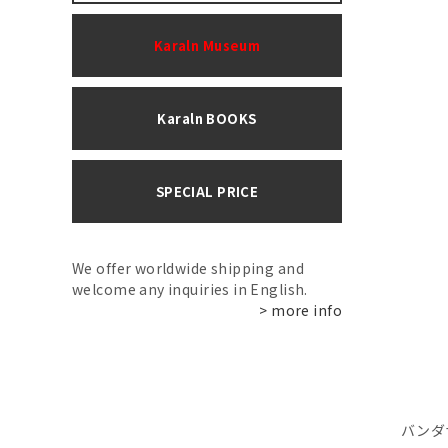
Karaln Museum
Karaln BOOKS
SPECIAL PRICE
We offer worldwide shipping and
welcome any inquiries in English.
> more info
バンダ