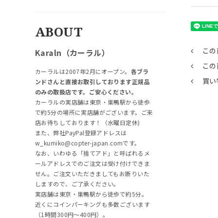
ABOUT
この
Karaln（カーラル）
この
カーラルは2007年2月にオープン。
各ブラ
買い
ンドさんと直接お取引しております正規品
のみの取扱店です。ご安心ください。
カーラルの実店舗は東京・巣鴨駅から徒歩
で約5分の場所に実店舗がございます。ご来
店お待ちしております！（水曜日定休)
また、弊社PayPal登録アドレスは
w_kumiko@copter-japan.comです。
なお、いわゆる「捨てアド」と呼ばれるメ
ールアドレスでのご注文は受け付けできま
せん。ご注文いただきましてもお断りいた
しますので、ご了承ください。
実店舗は東京・巣鴨駅から徒歩で約5分。
近くにコインパーキングも多数ございます
（1時間300円～400円）。