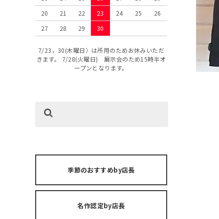
20
21
22
23
24
25
26
27
28
29
30
7/23，30(木曜日）は所用のためお休みいただ
きます。 7/28(火曜日) 展示会のため15時半オ
ープンとなります。
季節のおすすめby店長
名作認定by店長