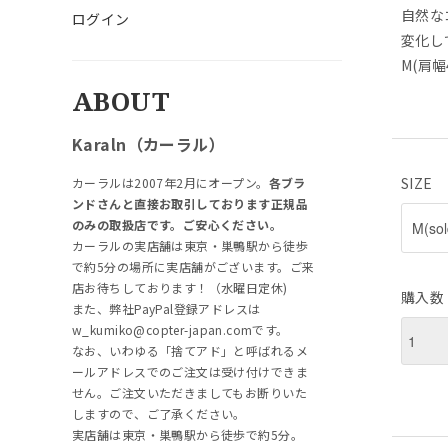
自然な
ログイン
変化し
M(肩幅
ABOUT
Karaln（カーラル）
SIZE
カーラルは2007年2月にオープン。
各ブラ
ンドさんと直接お取引しております正規品
のみの取扱店です。ご安心ください。
カーラルの実店舗は東京・巣鴨駅から徒歩
で約5分の場所に実店舗がございます。ご来
店お待ちしております！（水曜日定休)
購入数
また、弊社PayPal登録アドレスは
w_kumiko@copter-japan.comです。
なお、いわゆる「捨てアド」と呼ばれるメ
ールアドレスでのご注文は受け付けできま
せん。ご注文いただきましてもお断りいた
しますので、ご了承ください。
実店舗は東京・巣鴨駅から徒歩で約5分。