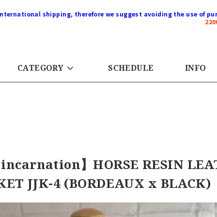
international shipping, therefore we suggest avoiding the use of pur
22
CATEGORY
SCHEDULE
INFO
incarnation】HORSE RESIN LE
KET JJK-4 (BORDEAUX x BLACK)