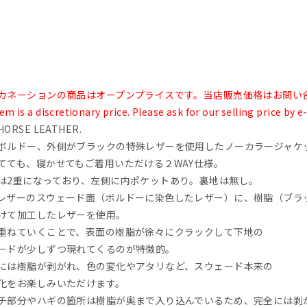
カネーションの商品はオープンプライスです。当店販売価格はお問い
em is a discretionary price. Please ask for our selling price by e
ORSE LEATHER.
ボルドー、外側がブラックの特殊レザーを使用したノーカラージャケ
てても、寝かせてもご着用いただける２WAY仕様。
は2重になっており、左側に内ポケットあり。裏地は無し。
レザーのスウェード面（ボルドーに染色したレザー）に、樹脂（ブラ
けて加工したレザーを使用。
重ねていくことで、表面の樹脂が徐々にクラックして下地の
ードが少しずつ現れてくるのが特徴的。
には樹脂が剥がれ、色の変化やアタリなど、スウェード本来の
化をお楽しみいただけます。
チ部分やハギの箇所は樹脂が奥まで入り込んでいるため、完全には剥