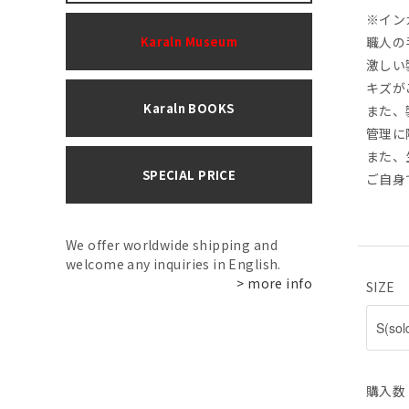
※イン
Karaln Museum
職人の
激しい
キズが
Karaln BOOKS
また、
管理に
また、
SPECIAL PRICE
ご自身
We offer worldwide shipping and
welcome any inquiries in English.
> more info
SIZE
購入数