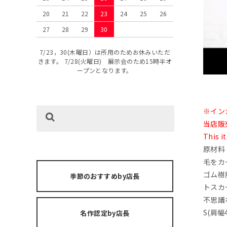
20
21
22
23
24
25
26
27
28
29
30
7/23，30(木曜日）は所用のためお休みいただ
きます。 7/28(火曜日) 展示会のため15時半オ
ープンとなります。
※イン
当店販
This i
原材料：
毛をカ
ゴム樹
季節のおすすめby店長
トスカ
不思議
S(肩幅
名作認定by店長