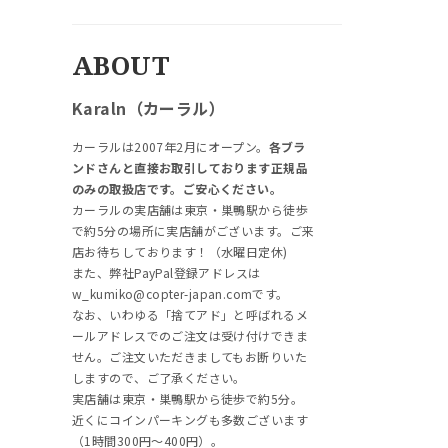
ABOUT
Karaln（カーラル）
カーラルは2007年2月にオープン。
各ブラ
ンドさんと直接お取引しております正規品
のみの取扱店です。ご安心ください。
カーラルの実店舗は東京・巣鴨駅から徒歩
で約5分の場所に実店舗がございます。ご来
店お待ちしております！（水曜日定休)
また、弊社PayPal登録アドレスは
w_kumiko@copter-japan.comです。
なお、いわゆる「捨てアド」と呼ばれるメ
ールアドレスでのご注文は受け付けできま
せん。ご注文いただきましてもお断りいた
しますので、ご了承ください。
実店舗は東京・巣鴨駅から徒歩で約5分。
近くにコインパーキングも多数ございます
（1時間300円～400円）。