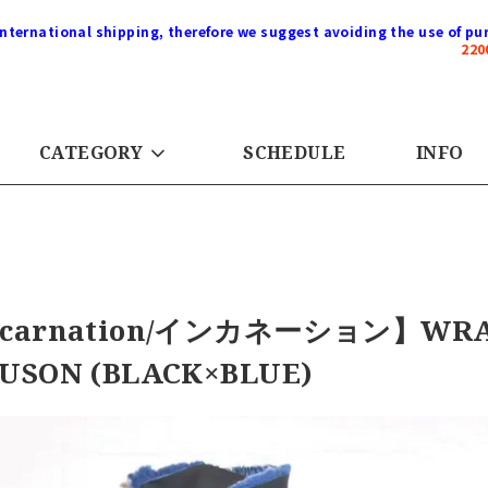
international shipping, therefore we suggest avoiding the use of pur
22
CATEGORY
SCHEDULE
INFO
carnation/インカネーション】WRAP 
USON (BLACK×BLUE)