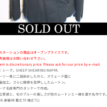
カネーションの商品はオープンプライスです。
売価格はお問い合わせ下さい。
tem is discretionary price. Please ask for our price by e-mail.
シープ。SHEEP SHEARING NAPPA.
ーリー青に二段染めしたのと、スウェード面に
脂加工。さらに模様を型押ししたムートン。
ーナ毛皮専門のタンナーで作成。
な質感と、毛のブルーの美しさが他のムートンと一線を画す名作です
46 身幅48 着丈70 袖丈71)