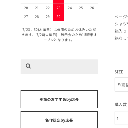
20
21
22
23
24
25
26
ベージ
27
28
29
30
シャツ
7/23，30(木曜日）は所用のためお休みいただ
箱入り
きます。 7/28(火曜日) 展示会のため15時半オ
箱なし
ープンとなります。
SIZE
季節のおすすめby店長
購入数
名作認定by店長