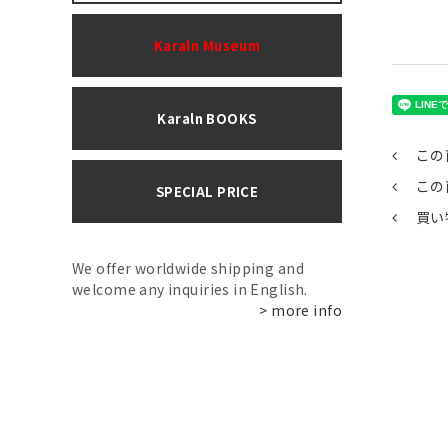
Karaln Museum
Karaln BOOKS
この
この
SPECIAL PRICE
買い
We offer worldwide shipping and
welcome any inquiries in English.
> more info