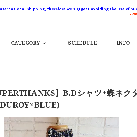
international shipping, therefore we suggest avoiding the use of pur
22
CATEGORY
SCHEDULE
INFO
UPERTHANKS】B.Dシャツ+蝶ネク
DUROY×BLUE)