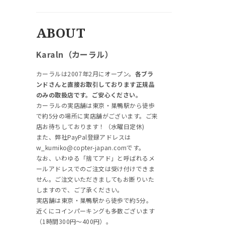
ABOUT
Karaln（カーラル）
カーラルは2007年2月にオープン。
各ブラ
ンドさんと直接お取引しております正規品
のみの取扱店です。ご安心ください。
カーラルの実店舗は東京・巣鴨駅から徒歩
で約5分の場所に実店舗がございます。ご来
店お待ちしております！（水曜日定休)
また、弊社PayPal登録アドレスは
w_kumiko@copter-japan.comです。
なお、いわゆる「捨てアド」と呼ばれるメ
ールアドレスでのご注文は受け付けできま
せん。ご注文いただきましてもお断りいた
しますので、ご了承ください。
実店舗は東京・巣鴨駅から徒歩で約5分。
近くにコインパーキングも多数ございます
（1時間300円～400円）。